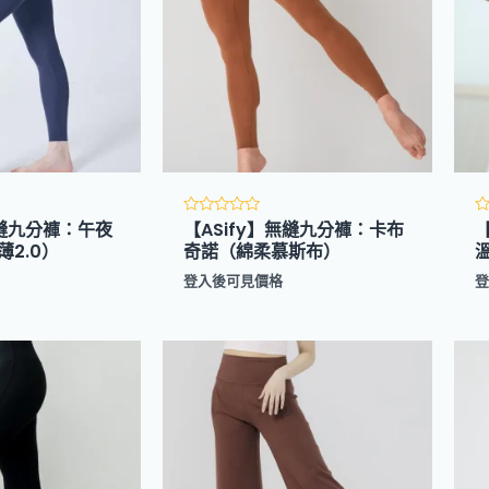
無縫九分褲：午夜
【ASify】無縫九分褲：卡布
評
分
2.0）
奇諾（綿柔慕斯布）
0
0
滿
登入後可見價格
分
5
5