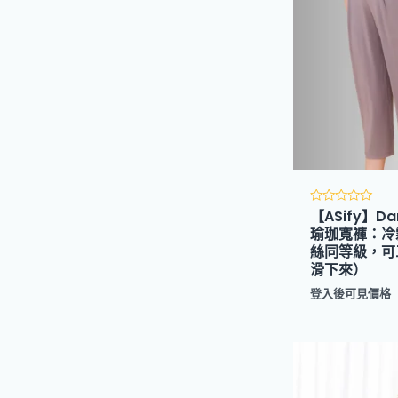
【ASify】Dar
評
分
瑜珈寬褲：冷
0
絲同等級，可
滿
分
滑下來）
5
登入後可見價格