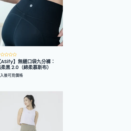
【ASify】無縫口袋九分褲：
評
分
溫柔黑 2.0（綿柔慕斯布）
滿
登入後可見價格
分