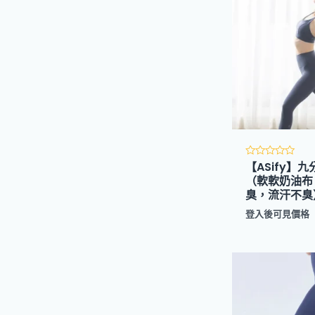
【ASify】
評
分
（軟軟奶油布 
0
臭，流汗不臭
滿
分
5
登入後可見價格