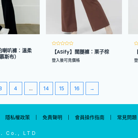
紐約喇叭褲：溫柔
評
【ASify】闊腿褲：栗子棕
分
綿柔慕斯布）
0
0
登入後可見價格
滿
分
5
5
3
4
...
14
15
16
→
隱私權政策
免責聲明
會員操作指南
常見問題
Co., LTD