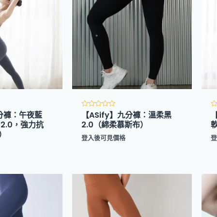
九分褲：午夜藍
【ASify】九分褲：溫柔黑
評
分
2.0，強力抗
2.0（綿柔慕斯布）
軟
0
0
）
滿
登入後可見價格
分
5
5