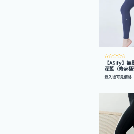
【ASify】
評
分
深藍（修身極薄
0
滿
登入後可見價格
分
5