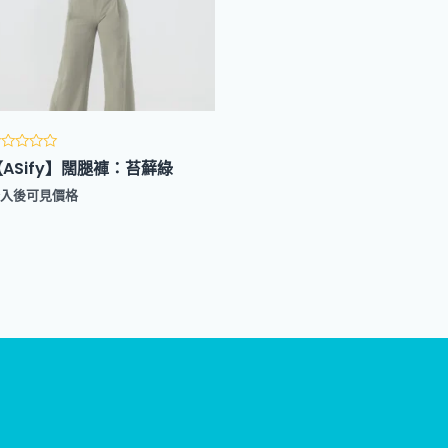
評
【ASify】闊腿褲：苔蘚綠
分
登入後可見價格
滿
分