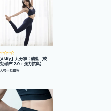
【ASify】九分褲：礦藍（軟
評
分
奶油布 2.0，強力抗臭)
滿
登入後可見價格
分