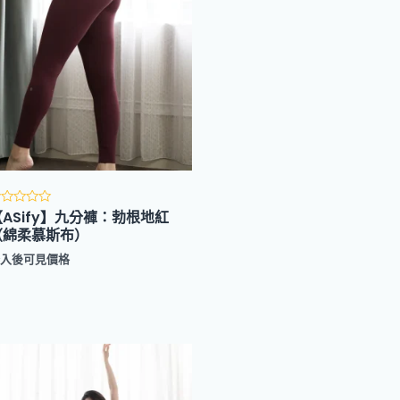
【ASify】九分褲：勃根地紅
評
分
（綿柔慕斯布）
滿
登入後可見價格
分