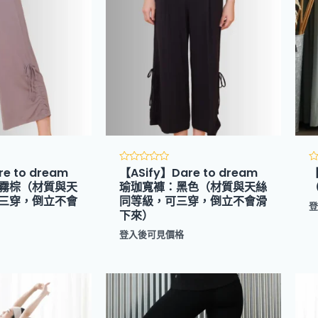
e to dream
【ASify】Dare to dream
評
分
霧棕（材質與天
瑜珈寬褲：黑色（材質與天絲
0
0
三穿，倒立不會
同等級，可三穿，倒立不會滑
滿
分
下來）
5
5
登入後可見價格