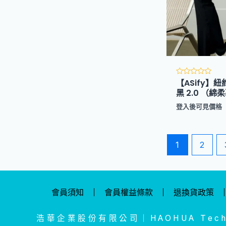
【ASify】
評
分
黑 2.0 （
0
滿
登入後可見價格
分
5
1
2
會員須知
會員權益條款
退換貨政策
浩華企業股份有限公司｜HAOHUA Tech. 