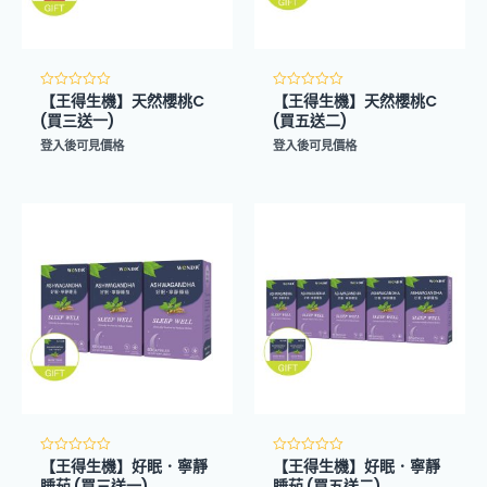
【王得生機】天然櫻桃C
【王得生機】天然櫻桃C
評
評
分
分
(買三送一)
(買五送二)
0
0
滿
滿
登入後可見價格
登入後可見價格
分
分
5
5
【王得生機】好眠．寧靜
【王得生機】好眠．寧靜
評
評
分
分
睡茄 (買三送一)
睡茄 (買五送二)