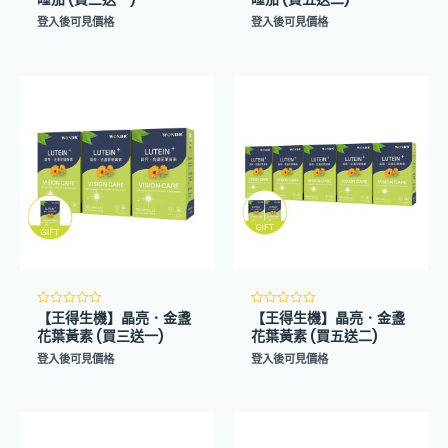
0
0
滿
滿
登入後可見價格
登入後可見價格
分
分
5
5
【王得生機】晶亮．金盞
【王得生機】晶亮．金盞
評
評
分
分
花葉黃素 (買三送一)
花葉黃素 (買五送二)
0
0
滿
滿
登入後可見價格
登入後可見價格
分
分
5
5