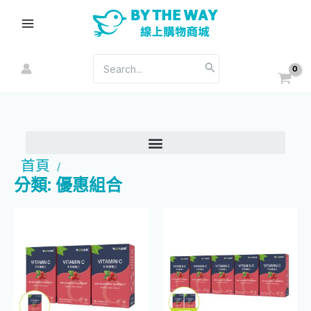
跳
Main
至
Menu
主
要
搜
內
尋：
容
首頁
/
分類: 優惠組合