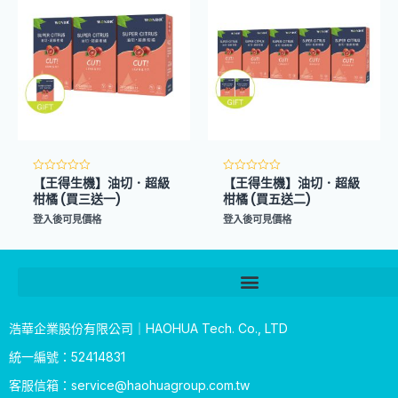
【王得生機】油切．超級
【王得生機】油切．超級
評
評
分
分
柑橘 (買三送一)
柑橘 (買五送二)
0
0
滿
滿
登入後可見價格
登入後可見價格
分
分
5
5
浩華企業股份有限公司｜HAOHUA Tech. Co., LTD
統一編號：52414831
客服信箱：
service@haohuagroup.com.tw