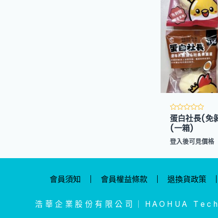
蛋白社長(免剝
評
分
(一箱)
0
滿
登入後可見價格
分
5
會員須知
會員權益條款
退換貨政策
浩華企業股份有限公司｜HAOHUA Tech. 