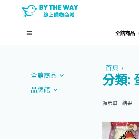
跳
至
主
Main
要
全館商品
內
Menu
容
首頁
/
分類:
全館商品
品牌館
顯示單一結果