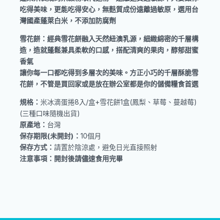
吃得美味，更能吃得安心，無麩質成份遠離過敏原，選用台
灣國產蓬萊白米，不添加防腐劑
雪花餅：經典雪花餅融入天然紐澳乳源，細緻綿密的千層構
造，造就蓬鬆兼具柔軟的口感，搭配清爽的果肉，醇郁甜蜜
香氣
讓你每一口都吃得到多層次的美味。方正小巧的千層酥脆雪
花餅，不管是買回家或是放在辦公室都是你的儲備糧食首選
規格：
米冰滴蛋捲8入/盒+雪花餅1盒(鳳梨、草莓、蔓越莓)
(三種口味隨機出貨)
原產地：
台灣
保存期限(未開封)：
10個月
保存方式：
請置於陰涼處，避免日光直接照射
注意事項：開封後請儘速食用完畢