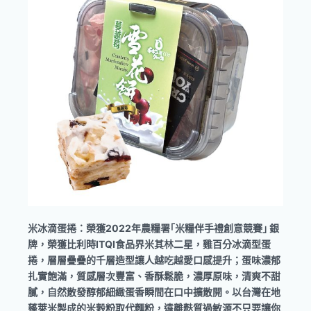
米冰滴蛋捲：榮獲2022年農糧署｢米糧伴手禮創意競賽｣ 銀
牌，榮獲比利時ITQI食品界米其林二星，雞百分冰滴型蛋
捲，層層疊疊的千層造型讓人越吃越愛口感提升；蛋味濃郁
扎實飽滿，質感層次豐富、香酥鬆脆，濃厚原味，清爽不甜
膩，自然散發醇郁細緻蛋香瞬間在口中擴散開。以台灣在地
蓬萊米製成的米穀粉取代麵粉，遠離麩質過敏源不只要讓你