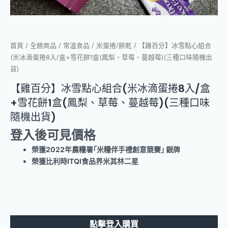
首頁
/
全館商品
/
常溫食品
/
米蛋捲/餅乾
/ 【雞百分】冰雪點心組合
(米冰滴蛋捲8入/盒+雪花餅1盒(鳳梨、草莓、蔓越莓)(三種口味隨機出
貨)
【雞百分】冰雪點心組合(米冰滴蛋捲8入/盒
+雪花餅1盒(鳳梨、草莓、蔓越莓)(三種口味
隨機出貨)
登入後可見價格
榮獲2022年農糧署｢米糧伴手禮創意競賽｣ 銀牌
榮獲比利時ITQI食品界米其林二星
點擊登入購買