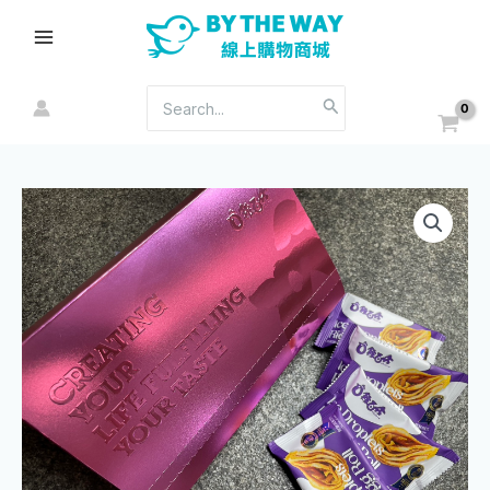
跳
Main
至
Menu
主
要
搜
內
尋：
容