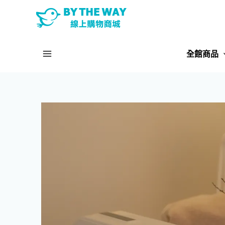
跳
至
主
Main
要
全館商品
內
Menu
容