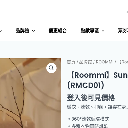
品牌館
優惠組合
點數專區
票券
首頁
/
品牌館
/
ROOMMI
/ 【Ro
【Roommi】Su
(RMCD01)
登入後可見價格
暖衣、速乾、抑菌，讓穿在身
。360°速乾循環模式
。多種衣物同時烘乾