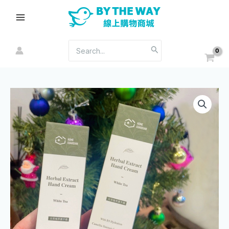
跳
Main
至
Menu
主
要
搜
內
尋：
容