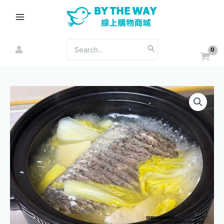
跳
Main
至
Menu
主
要
搜
內
尋：
容