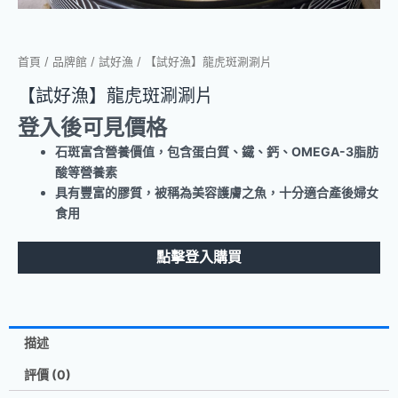
首頁
/
品牌館
/
試好漁
/ 【試好漁】龍虎斑涮涮片
【試好漁】龍虎斑涮涮片
登入後可見價格
石斑富含營養價值，包含蛋白質、鐵、鈣、OMEGA-3脂肪
酸等營養素
具有豐富的膠質，被稱為美容護膚之魚，十分適合產後婦女
食用
點擊登入購買
描述
評價 (0)