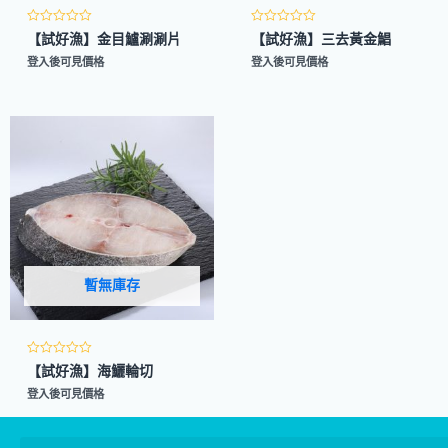
評
評
【試好漁】金目鱸涮涮片
【試好漁】三去黃金鯧
分
分
0
0
登入後可見價格
登入後可見價格
滿
滿
分
分
5
5
暫無庫存
評
【試好漁】海鱺輪切
分
0
登入後可見價格
滿
分
5