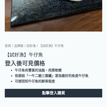
首頁
/
品牌館
/
試好漁
/ 【試好漁】午仔魚
【試好漁】午仔魚
登入後可見價格
午仔魚有豐富的油脂，肉質軟嫰
俗語說「一午二鮸三嘉鱲」意指最好的魚是午仔魚
可想而知午仔魚的鮮美程度
點擊登入購買