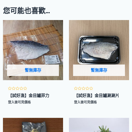
您可能也喜歡…
暫無庫存
暫無庫存
評
評
【試好漁】金目鱸菲力
【試好漁】金目鱸涮涮片
分
分
0
0
登入後可見價格
登入後可見價格
滿
滿
分
分
5
5