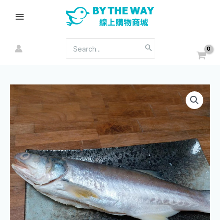
跳
Main
至
Menu
主
要
搜
內
尋：
容