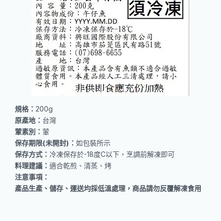
規格：
200g
原產地：
台灣
葷素別：
葷
保存期限(未開封)：
如包裝所示
保存方式：
冷凍保存於-18度C以下，烹調前解凍即可
料理建議：
適合乾煎、清蒸、烤
注意事項：
產品生產、儲存、運送均採低溫處理，商品請勿反覆解凍食用