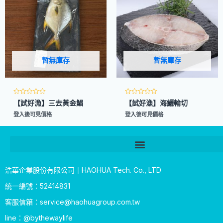
暫無庫存
暫無庫存
評
評
【試好漁】三去黃金鯧
【試好漁】海鱺輪切
分
分
0
0
登入後可見價格
登入後可見價格
滿
滿
分
分
5
5
浩華企業股份有限公司｜HAOHUA Tech. Co., LTD
統一編號：52414831
客服信箱：
service@haohuagroup.com.tw
line：@bythewaylife