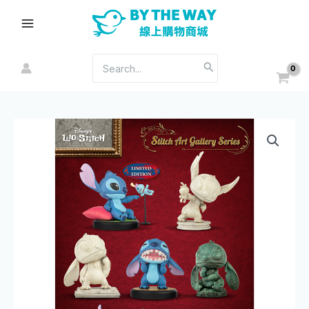
跳
Main
至
Menu
主
要
搜
內
尋：
容