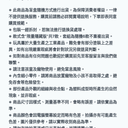
※ 此商品為盲盒隨機方式進行出貨，為保障消費者權益，一律
不提供退換服務，購買前請務必詳閱賣場說明，下單即表同意
購買規範。
※ 包裝一經拆封 ，恕無法進行退換貨處理。
※ 款式含”限量隱藏版”共7款，套組為隨機6款不重複出貨。
※ 玩具屬於大量生產之工業產品，難免會有部分塗裝上之差
異，如有出現嚴重瑕疵將會針對狀況另做退貨判斷。
※ 如對商品有任何問題也歡迎於購買前先至客服留言與我們做
聯繫。
※ 請注意孩童及寵物使用，避免窒息風險。
※ 內含細小零件，請將商品放置寵物及小孩不易取得之處，避
免吞食等危險發生。
※ 部份產品外觀的細線與收合點，為塑料成型時所產生的自然
現象，並非瑕疵。
※ 商品尺寸因樣式、測量基準不同，會略有誤差，請依實品為
準。
※ 商品顏色會因電腦螢幕設定而略有色差，拍攝亦有可能產生
色差，圖片僅供參考，請以實際收到商品為準。