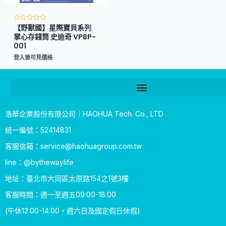
【野獸國】星際寶貝系列
評
分
掌心存錢筒 史迪奇 VPBP-
0
001
滿
分
5
登入後可見價格
浩華企業股份有限公司｜HAOHUA Tech. Co., LTD
統一編號：52414831
客服信箱：
service@haohuagroup.com.tw
line：@bythewaylife
地址：臺北市大同區太原路154之1號3樓
客服時間：週一至週五09:00-18:00
(午休12:00-14:00，週六日及國定假日休假)