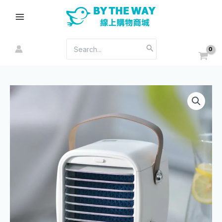
跳
Main
至
Menu
主
要
搜
內
尋：
容