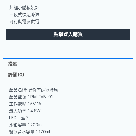
– 超輕小體積設計
– 三段式快速降溫
– 可行動電源供電
點擊登入購買
描述
評價 (0)
產品名稱: 迷你空調冰冷扇
產品型號：RM-FAN-01
工作電壓：5V 1A
最大功率：4.5W
LED：藍色
水箱容量：200mL
製冰盒水容量：170mL