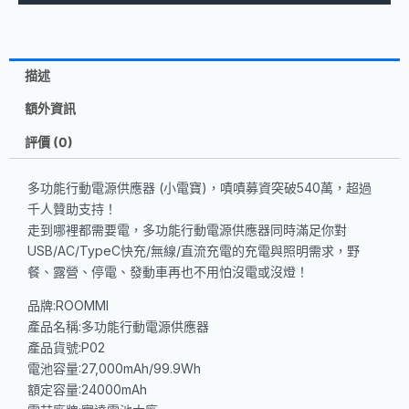
電
寶
(兩
描述
色
任
額外資訊
選)
評價 (0)
數
量
多功能行動電源供應器 (小電寶)，嘖嘖募資突破540萬，超過
千人贊助支持！
走到哪裡都需要電，多功能行動電源供應器同時滿足你對
USB/AC/TypeC快充/無線/直流充電的充電與照明需求，野
餐、露營、停電、發動車再也不用怕沒電或沒燈！
品牌:ROOMMI
產品名稱:多功能行動電源供應器
產品貨號:P02
電池容量:27,000mAh/99.9Wh
額定容量:24000mAh