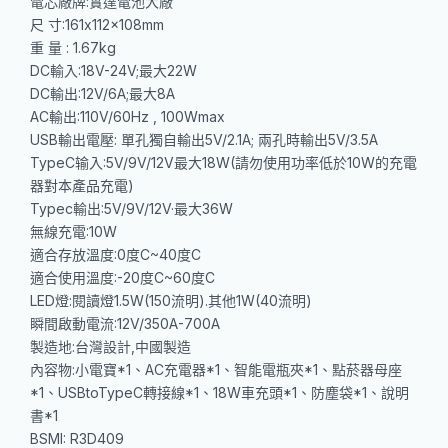
電芯廠牌:實達電池大廠
尺 寸:161x112x108mm
重 量 : 1.67kg
DC輸入:18V-24V;最大22W
DC輸出:12V/6A;最大8A
AC輸出:110V/60Hz , 100Wmax
USB輸出電壓: 單孔獨自輸出5V/2.1A; 兩孔時輸出5V/3.5A
TypeC输入:5V/9V/12V最大18W(請勿使用功率低於10W的充電
器對本產品充電)
Typec輸出:5V/9V/12V·最大36W
無線充電:10W
適合存放溫度:0度C~40度C
適合使用溫度:-20度C~60度C
LED燈:閱讀燈1.5W(150流明).其他1W(40流明)
瞬間啟動電流:12V/350A-700A
製造地:台灣設計,中國製造
內容物:小電寶*1、AC充電器*1、智能電瓶夾*1、點菸器母座
*1、USBtoTypeC轉接線*1、18W車充頭*1、防塵袋*1、說明
書*1
BSMI: R3D409