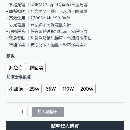
– 多種充電 ｜USB/AC/TypeC/無線/直流充電
– 四種照明 ｜強光照明、警告、求救、閱讀燈
– 高效使用 ｜27000mAh / 99.9Wh
– 可見電量 ｜直接顯示剩餘電量%數
– 超級靜音 ｜靜音散熱片取代風扇，安靜運轉
– 緊急發動 ｜能緊急發動汽機車，電瓶沒電不怕
– 智能保護 ｜安心防呆、過量、短路保護設計
【Roommi】
顏色
多
純色白
霧面黑
功
能
加購太陽能板
行
動
不加購
28W
65W
110W
200W
電
源
供
加入購物車
應
器
點擊登入購買
小