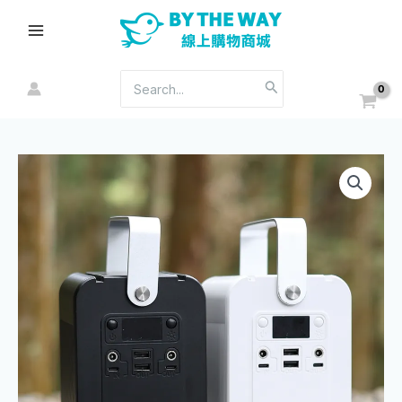
跳
Main
至
Menu
主
要
搜
內
尋：
容